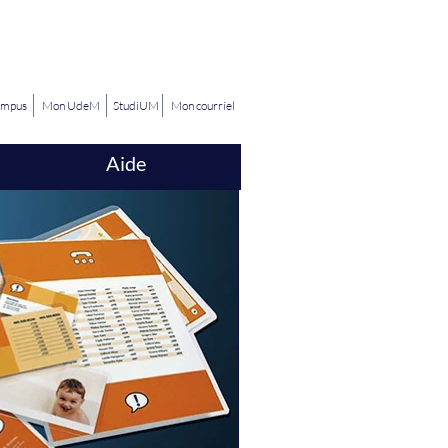
ampus
Mon UdeM
StudiUM
Mon courriel
Aide