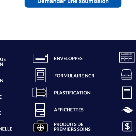
Demander une soumission
CALENDRIER
ENVELOPPES
QUE
ON
FORMULAIRE NCR
ON
PRO
PLASTIFICATION
CÉDU
RIERS
E
AFFICHETTES
E
PRODUITS DE
NELLE
PREMIERS SOINS