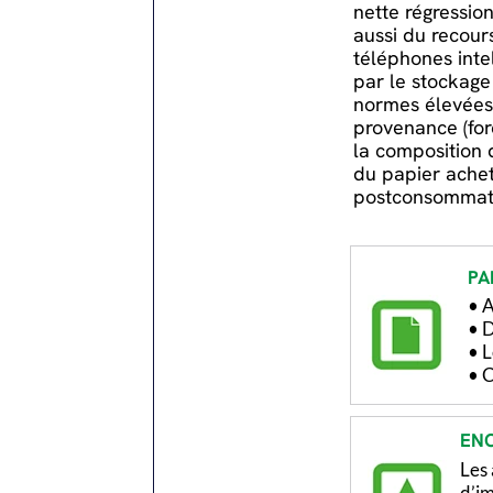
nette régressio
aussi du recour
téléphones intell
par le stockage 
normes élevées 
provenance (
for
la composition 
du papier ache
postconsommatio
PA
• A
• D
• L
• C
EN
Les 
d’im