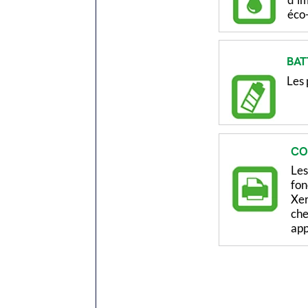
éco-
BAT
Les 
CO
Les
fon
Xer
che
app