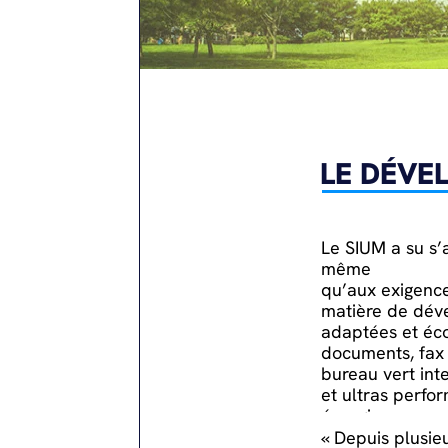
LE DÉVE
Le SIUM a su s’
même
qu’aux exigenc
matière de déve
adaptées et éco
documents, fax
bureau vert inte
et ultras perfor
énergivore.
« Depuis plusie